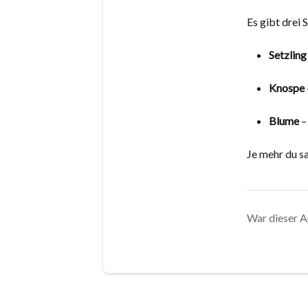
Es gibt drei 
Setzling
Knospe
Blume
–
Je mehr du 
War dieser Ar